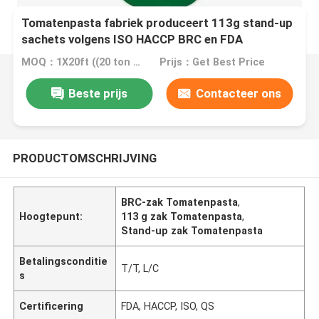
Tomatenpasta fabriek produceert 113g stand-up
sachets volgens ISO HACCP BRC en FDA
productie normen
MOQ：1X20ft ((20 ton per 20ft)
Prijs：Get Best Price
Beste prijs
Contacteer ons
PRODUCTOMSCHRIJVING
BRC-zak Tomatenpasta
,
Hoogtepunt:
113 g zak Tomatenpasta
,
Stand-up zak Tomatenpasta
Betalingsconditie
T/T, L/C
s
Certificering
FDA, HACCP, ISO, QS