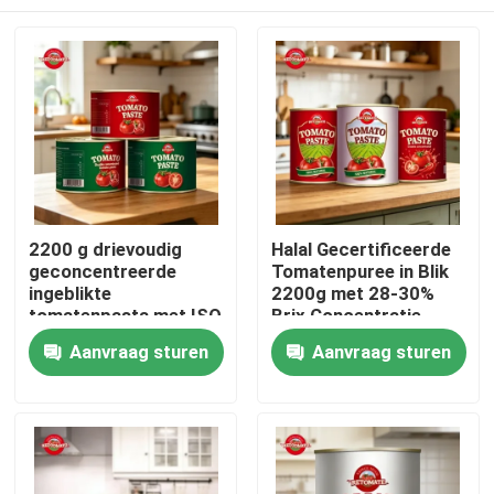
2200 g drievoudig
Halal Gecertificeerde
geconcentreerde
Tomatenpuree in Blik
ingeblikte
2200g met 28-30%
tomatenpasta met ISO
Brix Concentratie
HACCP BRC FDA-
Thuis
Aanvraag sturen
Aanvraag sturen
certificering
Producten
Video's