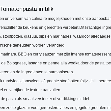
Tomatenpasta in blik
en universum van culinaire mogelijkheden met onze aanpasbare
verschillende keukens en gerechten verbetert.Dit krachtige ing
, stoofpotten, glazuur, dips en marinades, waardoor alledaags
mische geneugten worden veranderd.
 marinara, BBQ en curry sauzen met zijn intense tomatenessent
k de Bolognese, lasagne en penne alla wodka door de pasta to
iveren en de ingrediënten te harmoniseren.
rk rundvlees, lamsvlees of groente stoofpotten (bijv. chili, herde
iel en verrijkende textuur aanvullen.
de pasta als smaakversterker of verdikkingsmiddel.
en zoete glazuur voor geroosterd vlees en gegrilde groenten met