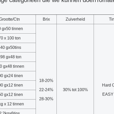
Grootte/Ctn
Brix
Zuiverheid
Ti
 gx50 tinnen
70 x 100 ton
40 g
x50tins
98 gx48 ton
0 gx48 tinnen
0 gx24 tinen
18-20%
0 gx12 tinen
Hard 
22-24%
30% tot 100%
EASY
0 gx12 tinen
28-30%
kg x 12 tinnen
2.2kgx6tins