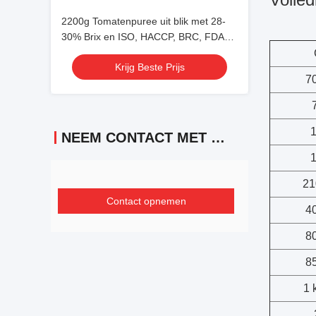
2200g Tomatenpuree uit blik met 28-
30% Brix en ISO, HACCP, BRC, FDA
Certificering voor Superieure Kwaliteit
Krijg Beste Prijs
70
1
NEEM CONTACT MET ONS OP
1
21
Contact opnemen
40
80
85
1 