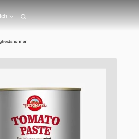
tch
iligheidsnormen