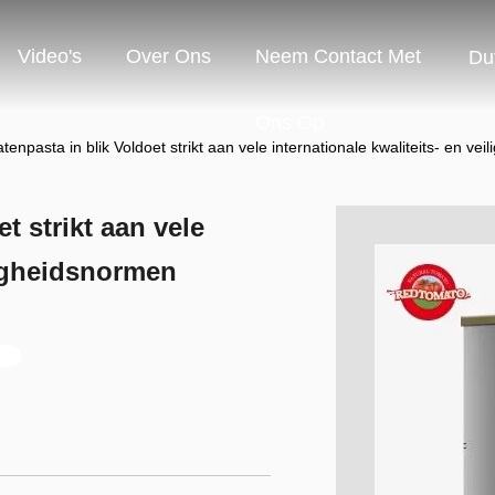
Video's
Over Ons
Neem Contact Met
Du
Ons Op
enpasta in blik Voldoet strikt aan vele internationale kwaliteits- en ve
t strikt aan vele
iligheidsnormen