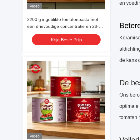
en voedin
Video
2200 g ingeblikte tomatenpasta met
Beter
een drievoudige concentratie en 28-
30% Brix voor een betere smaak
Keramisch
Krijg Beste Prijs
afdichtin
de kans o
De be
Ons beroe
optimale
tomaten 
Video
Volle