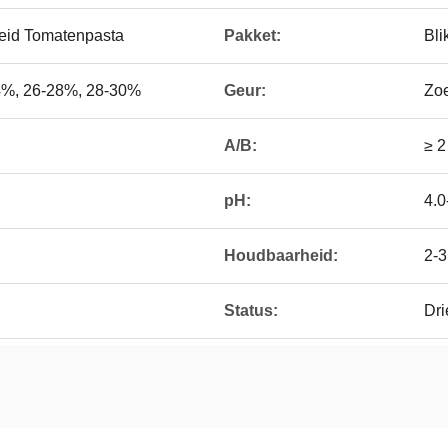
eid Tomatenpasta
Pakket:
Bli
4%, 26-28%, 28-30%
Geur:
Zoe
A/B:
≥ 2
pH:
4.0
Houdbaarheid:
2-3
Status:
Dri