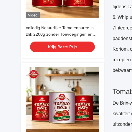
tijdens c
Video
6. Whip u
Volledig Natuurlijke Tomatenpuree in
7Integree
Blik 2200g zonder Toevoegingen en
paddensto
30-100% Puur
Krijg Beste Prijs
Kortom, 
recepten 
bekwaamh
Tomat
De Brix-w
kwalitei
uitzonder