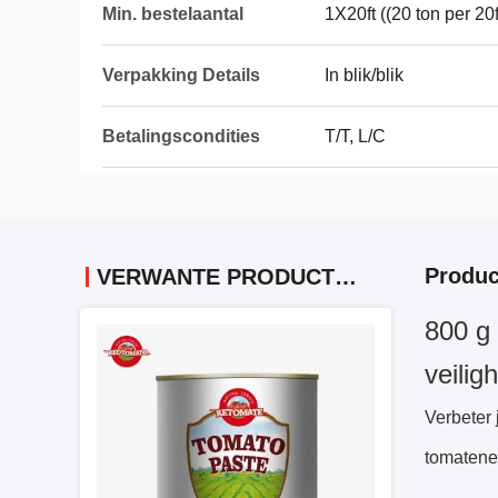
Min. bestelaantal
1X20ft ((20 ton per 20f
Verpakking Details
In blik/blik
Betalingscondities
T/T, L/C
Produc
VERWANTE PRODUCTEN
800 g 
veili
Verbeter
tomatenes