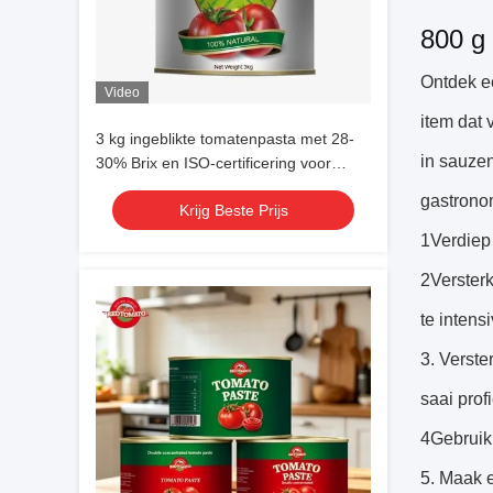
800 g 
Ontdek e
Video
item dat 
3 kg ingeblikte tomatenpasta met 28-
in sauzen
30% Brix en ISO-certificering voor
horeca en groothandel
gastrono
Krijg Beste Prijs
1Verdiep
2Verster
te intens
3. Verste
saai prof
4Gebruik 
5. Maak e