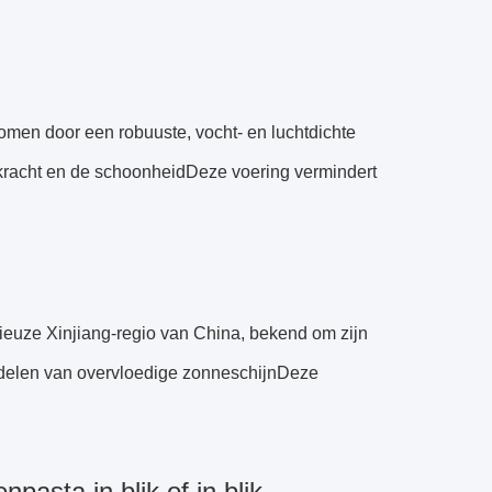
rkomen door een robuuste, vocht- en luchtdichte
skracht en de schoonheidDeze voering vermindert
ieuze Xinjiang-regio van China, bekend om zijn
rdelen van overvloedige zonneschijnDeze
pasta in blik of in blik