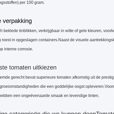
gsstoffen) per 100 gram.
e verpakking
 beklede tinblikken, verkrijgbaar in witte of gele kleuren, voo
g roest in opgeslagen containers.Naast de visuele aantrekking
p interne corrosie.
ste tomaten uitkiezen
mde gerecht bevat superieure tomaten afkomstig uit de prestig
 groeiomstandigheden die een goddelijke oogst opleveren.Voo
hebben een ongeëvenaarde smaak en levendige tinten.
dige categorieën die we kunnen doen
Tomaten