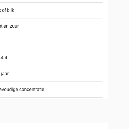
k of blik
t en zuur
-4.4
 jaar
evoudige concentratie