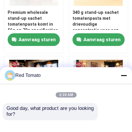
Premium wholesale
340 g stand-up sachet
Tomatenpasta in blik
stand-up sachet
tomatenpasta met
tomatenpasta komt in
drievoudige
56g en 70g specificaties,
concentratie voor een
Sachet tomatenpasta
gemaakt met pure
verbeterde smaak en
Aanvraag sturen
Aanvraag sturen
tomaten en geen
gemak
toevoegingen
Pot tomatenpasta
Sachet ketchup
Red Tomato
Fles ketchup
2:19 AM
Good day, what product are you looking 
Gemaakte bonen
for?
210 g stand-up sachet
210 g stand-up zakje
tomatenpasta ISO
tomatenpuree ISO
ingeblikte gemengde groenten
HACCP BRC FDA
HACCP BRC FDA-