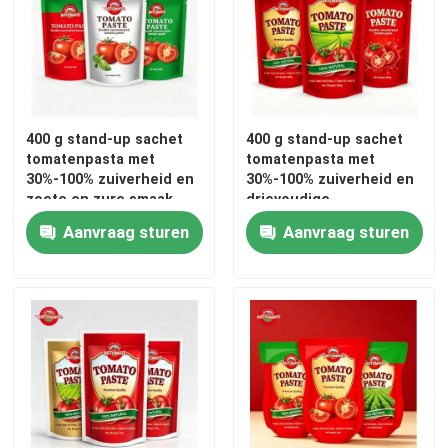
Over ons
Fabriekstocht
400 g stand-up sachet
400 g stand-up sachet
tomatenpasta met
tomatenpasta met
30%-100% zuiverheid en
30%-100% zuiverheid en
Kwaliteitscontrole
zoete en zure smaak
drievoudige
concentratie
Aanvraag sturen
Aanvraag sturen
Neem contact met ons op
Vraag een offerte
Rood tomatenpasta
Drum Tomato Paste