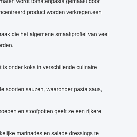
 tomaten wordt tomatenpasta gemaakt door
concentreerd product worden verkregen.een
maak die het algemene smaakprofiel van veel
orden.
 is onder koks in verschillende culinaire
ele soorten sauzen, waaronder pasta saus,
epen en stoofpotten geeft ze een rijkere
elijke marinades en salade dressings te