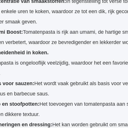
entratie van smaakstoffen:
In tegenstelling tot verse
enkele uren te koken, waardoor ze tot een dik, rijk ge
ger smaak geven.
i Boost:
Tomatenpasta is rijk aan umami, de hartige s
en verbetert, waardoor ze bevredigender en lekkerder w
eidenheid in koken.
asta is ongelooflijk veelzijdig, waardoor het een favoriet
.
s voor sauzen:
Het wordt vaak gebruikt als basis voor v
aus en barbecue saus.
 en stoofpotten:
Het toevoegen van tomatenpasta aan so
 dikkere textuur.
neringen en dressing:
Het kan worden gebruikt om smak