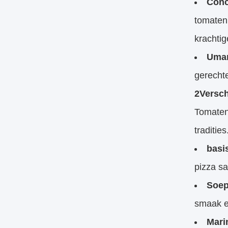
Conc
tomaten 
krachti
Umam
gerecht
2Versch
Tomatenp
tradities
basi
pizza s
Soep
smaak en
Mari