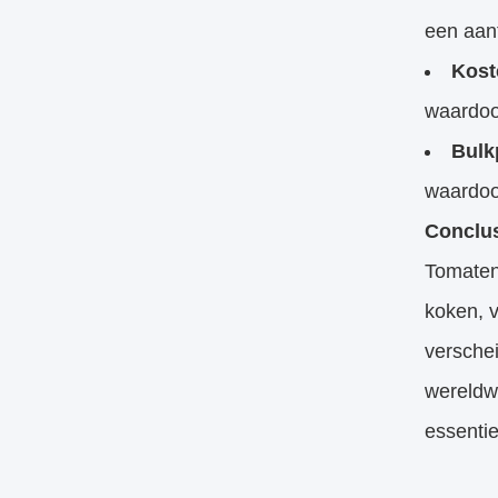
een aant
Kost
waardoo
Bulk
waardoo
Conclu
Tomatenp
koken, 
verschei
wereldwi
essentie