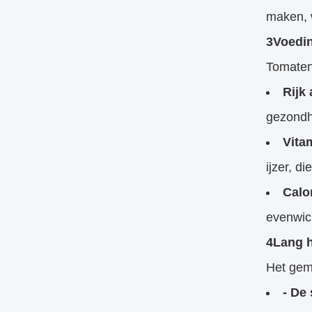
maken, 
3Voedi
Tomatenp
Rijk
gezondh
Vita
ijzer, d
Calo
evenwich
4Lang h
Het gem
- De