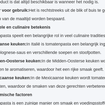
duct is dat altijd beschikbaar is wanneer het nodig is.
r voor gebruik:
Het is rechtstreeks uit de blik of buis te 
n van de maaltijd worden bespaard.
ele en culinaire betekenis
asta speelt een belangrijke rol in veel culinaire traditie
iaanse keuken:
In Italië is tomatenpasta een belangrijk i
olognese-saus en verschillende soepen en stoofpotten.
en-Oosterse keuken:
In de Midden-Oosterse keuken word
n te aromatiseren, waardoor het een rijke smaak geeft.
caanse keuken:
In de Mexicaanse keuken wordt tomaten
tten, waardoor de smaken van deze gerechten verbetere
mische factoren
pasta is een zuinige manier om smaak en voedingsstoff