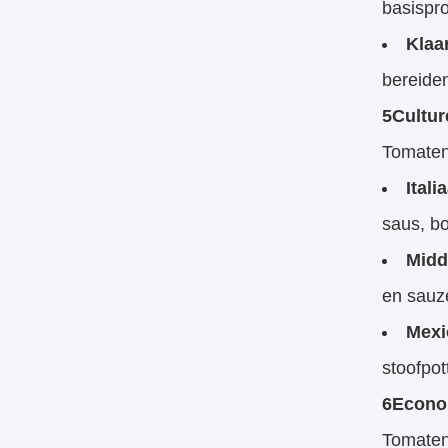
basispro
Klaa
bereide
5Cultur
Tomatenp
Ital
saus, b
Midd
en sauze
Mexi
stoofpo
6Econo
Tomaten