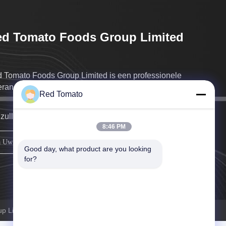
d Tomato Foods Group Limited
 Tomato Foods Group Limited is een professionele
erancier in China
Red Tomato
 zullen aan u zo spoedig mogelijk terugkeren.
8:46 PM
REGISTREREN
Good day, what product are you looking 
for?
 Limited . Alle rechten voorbehoudena.