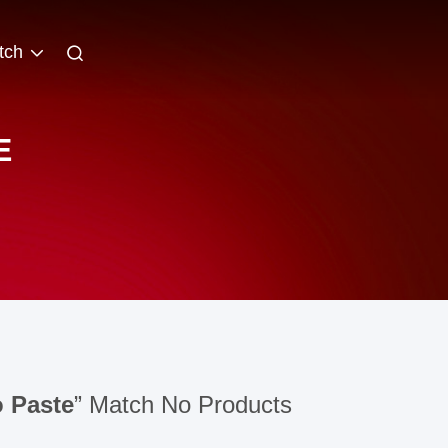
tch
E
 Paste
” Match No Products