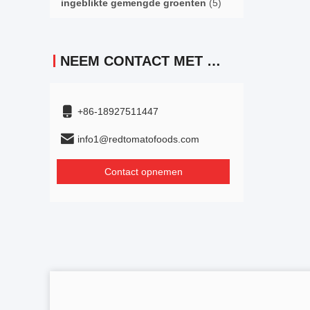
ingeblikte gemengde groenten
(5)
NEEM CONTACT MET ONS OP
+86-18927511447
info1@redtomatofoods.com
Contact opnemen